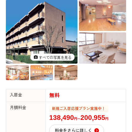
すべての写真を見る
すべての写真を見る
入居金
無料
月額料金
新規ご入居応援プラン実施中！
138,490
200,955
円〜
円
料金をさらに詳しく