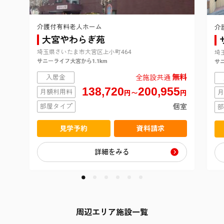
介護付有料老人ホーム
介
大宮やわらぎ苑
埼玉県さいたま市大宮区上小町464
埼
サニーライフ大宮から1.1km
サニ
無料
入居金
全施設共通
138,720
200,955
月額利用料
月
円〜
円
部屋タイプ
個室
部
見学予約
資料請求
詳細をみる
周辺エリア施設一覧