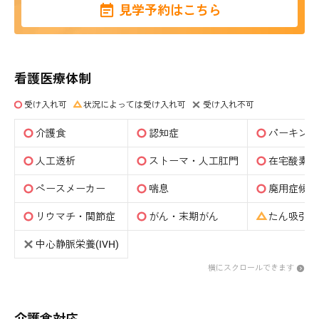
見学予約はこちら
看護医療体制
受け入れ可
状況によっては受け入れ可
受け入れ不可
介護食
認知症
パーキンソ
人工透析
ストーマ・人工肛門
在宅酸素
ペースメーカー
喘息
廃用症候群
リウマチ・関節症
がん・末期がん
たん吸引(
中心静脈栄養(IVH)
横にスクロールできます
介護食対応