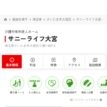
施設を探す
埼玉県
さいたま市大宮区
サニーライフ大宮 - 
介護付有料老人ホーム
サニーライフ大宮
埼玉県さいたま市大宮区三橋1-507-2
基本情報
料金
特徴
アクセス
施設概要
要介護１〜５
６０歳以上
生活保護可
認知症相談可
保証人必要
全国対
横にスクロールできます