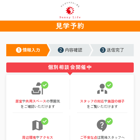
見学予約
1
2
3
情報入力
内容確認
送信完了
個別相談会開催中
居室
や
共用スペース
の雰囲気
スタッフの対応
や
施設の様子
をご確認いただけます
をご覧いただけます
周辺環境
や
アクセス
ご不安な点
は現地スタッフへ