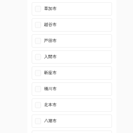
草加市
川崎市宮前区
葛飾区
越谷市
川崎市麻生区
江戸川区
戸田市
横須賀市
立川市
入間市
平塚市
調布市
新座市
鎌倉市
町田市
桶川市
藤沢市
小平市
北本市
三浦市
国分寺市
八潮市
秦野市
福生市