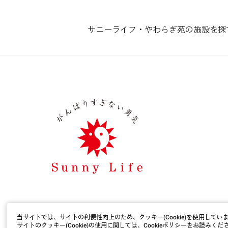
終身利用可
サニーライフ・やわらぎ苑の施設を探
看取り・ターミナルケア
夫婦入居可・2人部屋
個室あり
介護ベッド付居室
広い居室
機械浴・特殊浴
理美容サービス
当サイトでは、サイトの利便性向上のため、クッキー(Cookie)を使用してい
病院・クリニック併設
サイトのクッキー(Cookie)の使用に関しては、
Cookieポリシー
をお読みくだ