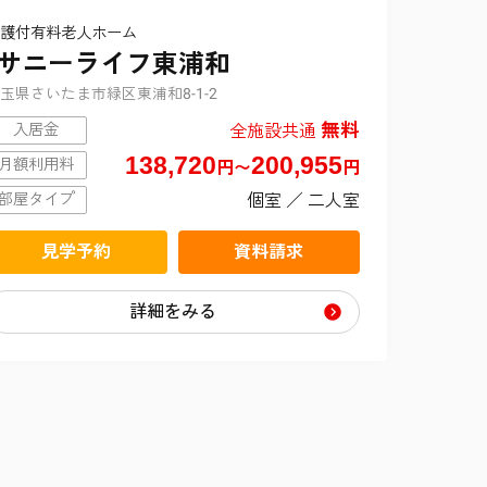
護付有料老人ホーム
サニーライフ東浦和
玉県さいたま市緑区東浦和8-1-2
無料
全施設共通
入居金
138,720
200,955
月額利用料
円〜
円
個室 ／ 二人室
部屋タイプ
見学予約
資料請求
詳細をみる