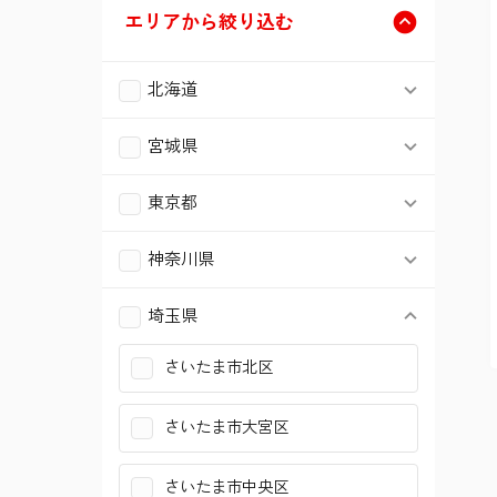
エリアから絞り込む
北海道
札幌市北区
宮城県
仙台市青葉区
札幌市東区
東京都
港区
仙台市宮城野区
神奈川県
札幌市白石区
横浜市鶴見区
新宿区
埼玉県
仙台市太白区
札幌市豊平区
さいたま市北区
横浜市南区
台東区
仙台市泉区
札幌市西区
さいたま市大宮区
横浜市金沢区
品川区
さいたま市中央区
横浜市港北区
目黒区