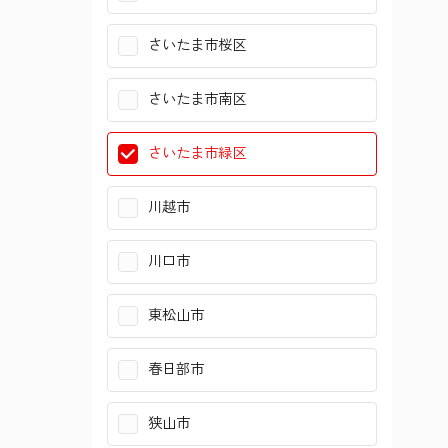
さいたま市桜区
横浜市戸塚区
大田区
さいたま市南区
横浜市旭区
世田谷区
さいたま市緑区
横浜市瀬谷区
中野区
川越市
横浜市泉区
杉並区
川口市
横浜市青葉区
北区
東松山市
横浜市都筑区
板橋区
春日部市
川崎市幸区
練馬区
狭山市
川崎市中原区
足立区