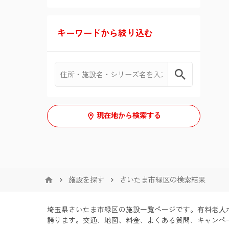
要介護１〜５
介護付有料老人ホーム(介護専用
こだわり・特徴
型)
キーワードから絞り込む
新規オープン
６０歳以上
シリーズ
住宅型有料老人ホーム
サニーライフ
体験入居可
部屋タイプ
生活保護可
住宅型有料老人ホーム(介護専用
型)
個室
やわらぎ苑
日中看護師常駐
認知症相談可
現在地から検索する
二人室
24時間介護士常駐
保証人必要
三人室
訪問看護可
全国対応
四人室
ナースコール
施設を探す
さいたま市緑区の検索結果
夜間有人
埼玉県さいたま市緑区の施設一覧ページです。有料
誇ります。交通、地図、料金、よくある質問、キャンペー