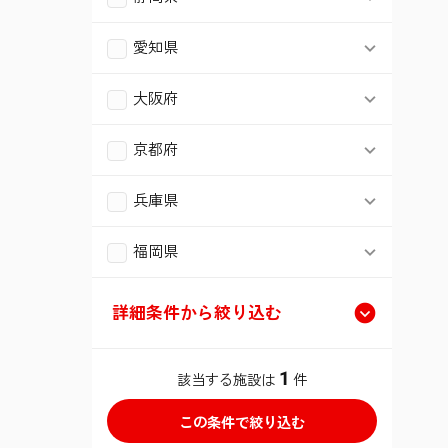
船橋市
浜松市中央区
愛知県
木更津市
名古屋市南区
沼津市
大阪府
松戸市
大阪市生野区
名古屋市名東区
京都府
富士市
柏市
京都市伏見区
大阪市住吉区
兵庫県
豊橋市
市原市
神戸市西区
福岡県
大阪市鶴見区
長久手市
流山市
北九州市小倉北区
宝塚市
大阪市平野区
詳細条件から絞り込む
我孫子市
福岡市南区
堺市堺区
類型
1
該当する施設は
件
君津市
豊中市
介護付有料老人ホーム
入居条件