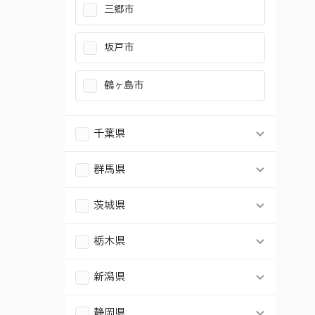
三郷市
厚木市
狛江市
坂戸市
伊勢原市
東大和市
鶴ヶ島市
海老名市
東久留米市
座間市
武蔵村山市
千葉県
綾瀬市
羽村市
千葉市中央区
群馬県
中郡二宮町
太田市
千葉市花見川区
茨城県
結城市
足柄上郡大井町
栃木県
千葉市稲毛区
宇都宮市
新潟県
愛甲郡愛川町
千葉市緑区
新潟市中央区
静岡県