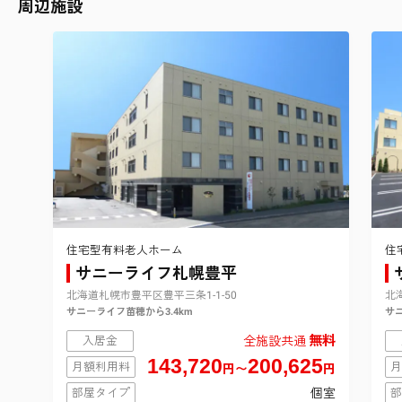
周辺施設
住宅型有料老人ホーム
住
サニーライフ札幌豊平
北海道札幌市豊平区豊平三条1-1-50
北
サニーライフ苗穂から3.4km
サニ
無料
入居金
全施設共通
143,720
200,625
月額利用料
月
円〜
円
部屋タイプ
個室
部