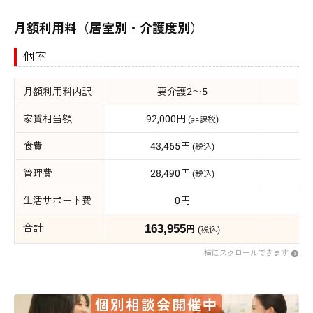
月額利用料（居室別・介護度別）
個室
月額利用料内訳
要介護2〜5
家賃相当額
92,000円
92
(非課税)
食費
43,465円
4
(税込)
管理費
28,490円
5
(税込)
生活サポート費
0円
合計
163,955
19
円
(税込)
横にスクロールできます
個別相談会開催中