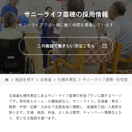
サニーライフ苗穂の採用情報
サニーライフでは一緒に働く仲間を募集しています
この施設で働きたい方はこちら
施設を探す
北海道
札幌市東区
サニーライフ苗穂 - 住宅型
北海道札幌市東区にあるサニーライフ苗穂の料金プランに関するページ
です。有料老⼈ホーム・介護施設なら、サニーライフ。北海道・東北・
関東・中部・近畿・九州まで全国各地に展開し、低価格で⾼い入居率を
誇ります。交通、地図、料金、よくある質問、キャンペーン情報などか
ら、気になる施設を選べます。