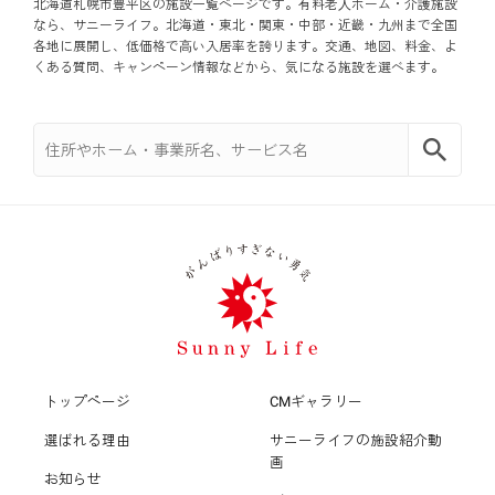
さいたま市北区
北海道札幌市豊平区の施設一覧ページです。有料老⼈ホーム・介護施設
千葉県
横浜市南区
台東区
仙台市泉区
なら、サニーライフ。北海道・東北・関東・中部・近畿・九州まで全国
各地に展開し、低価格で⾼い入居率を誇ります。交通、地図、料金、よ
千葉市中央区
群馬県
さいたま市大宮区
くある質問、キャンペーン情報などから、気になる施設を選べます。
横浜市金沢区
品川区
太田市
茨城県
千葉市花見川区
さいたま市中央区
横浜市港北区
目黒区
結城市
栃木県
千葉市稲毛区
さいたま市桜区
横浜市戸塚区
大田区
宇都宮市
新潟県
千葉市緑区
さいたま市南区
横浜市旭区
世田谷区
新潟市中央区
静岡県
船橋市
さいたま市緑区
横浜市瀬谷区
中野区
浜松市中央区
愛知県
木更津市
川越市
横浜市泉区
杉並区
名古屋市南区
大阪府
トップページ
CMギャラリー
沼津市
松戸市
川口市
選ばれる理由
サニーライフの施設紹介動
横浜市青葉区
北区
大阪市生野区
京都府
名古屋市名東区
画
富士市
お知らせ
柏市