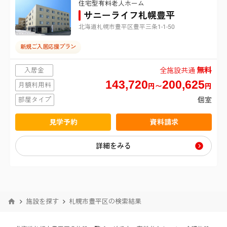
住宅型有料老人ホーム
1
札幌市東区
該当する施設は
件
サニーライフ札幌豊平
北海道札幌市豊平区豊平三条1-1-50
札幌市白石区
新規ご入居応援プラン
札幌市豊平区
無料
入居金
全施設共通
143,720
200,625
月額利用料
円〜
円
札幌市西区
部屋タイプ
個室
見学予約
資料請求
宮城県
詳細をみる
仙台市青葉区
東京都
港区
神奈川県
仙台市宮城野区
施設を探す
札幌市豊平区の検索結果
横浜市鶴見区
埼玉県
新宿区
仙台市太白区