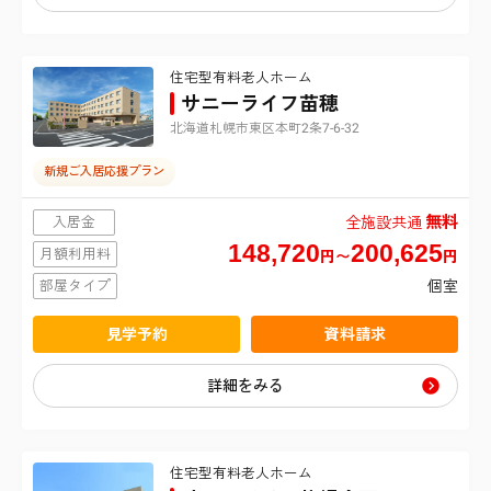
介護付有料老人ホーム
入居条件
君津市
越谷市
川崎市麻生区
江戸川区
豊中市
住宅型有料老人ホーム
要介護１〜５
こだわり・特徴
介護付有料老人ホーム(介護専用型)
戸田市
横須賀市
サニーライフ苗穂
立川市
北海道札幌市東区本町2条7-6-32
新規オープン
シリーズ
６０歳以上
住宅型有料老人ホーム
入間市
平塚市
調布市
新規ご入居応援プラン
サニーライフ
部屋タイプ
体験入居可
生活保護可
住宅型有料老人ホーム(介護専用型)
新座市
無料
入居金
全施設共通
鎌倉市
町田市
個室
148,720
200,625
やわらぎ苑
月額利用料
円〜
円
日中看護師常駐
認知症相談可
桶川市
藤沢市
部屋タイプ
個室
小平市
二人室
24時間介護士常駐
保証人必要
見学予約
資料請求
北本市
三浦市
国分寺市
三人室
訪問看護可
詳細をみる
全国対応
八潮市
秦野市
福生市
四人室
ナースコール
三郷市
厚木市
住宅型有料老人ホーム
狛江市