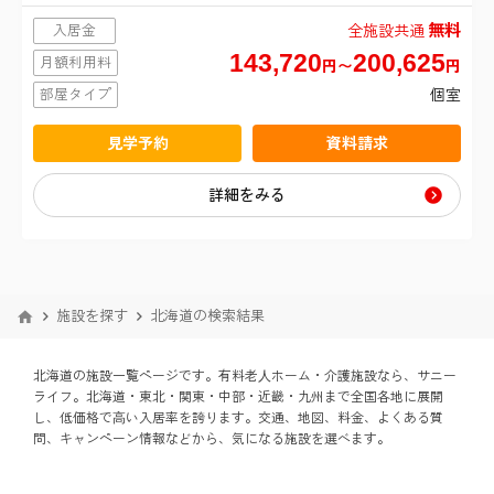
理美容サービス
無料
入居金
全施設共通
143,720
200,625
月額利用料
円〜
円
病院・クリニック併設
部屋タイプ
個室
理学療法士（PT）
見学予約
資料請求
詳細をみる
トイレ付き居室
口腔ケア・訪問歯科
施設を探す
北海道の検索結果
禁煙
北海道の施設一覧ページです。有料老⼈ホーム・介護施設なら、サニー
駅近・交通アクセス良好
ライフ。北海道・東北・関東・中部・近畿・九州まで全国各地に展開
し、低価格で⾼い入居率を誇ります。交通、地図、料金、よくある質
問、キャンペーン情報などから、気になる施設を選べます。
デイサービス併設