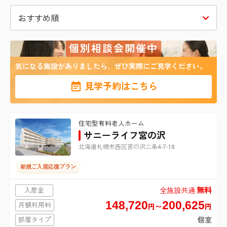
北海道
札幌市北区
宮城県
個別相談会開催中
仙台市青葉区
東京都
5
札幌市東区
該当する施設は
件
気になる施設がありましたら、ぜひ実際にご見学ください。
港区
神奈川県
仙台市宮城野区
札幌市白石区
見学予約はこちら
横浜市鶴見区
埼玉県
新宿区
仙台市太白区
札幌市豊平区
住宅型有料老人ホーム
さいたま市北区
千葉県
横浜市南区
台東区
サニーライフ宮の沢
仙台市泉区
札幌市西区
北海道札幌市西区宮の沢二条4-7-18
千葉市中央区
群馬県
さいたま市大宮区
横浜市金沢区
品川区
新規ご入居応援プラン
太田市
茨城県
千葉市花見川区
さいたま市中央区
横浜市港北区
無料
目黒区
入居金
全施設共通
148,720
200,625
月額利用料
結城市
円〜
円
栃木県
千葉市稲毛区
さいたま市桜区
横浜市戸塚区
大田区
部屋タイプ
個室