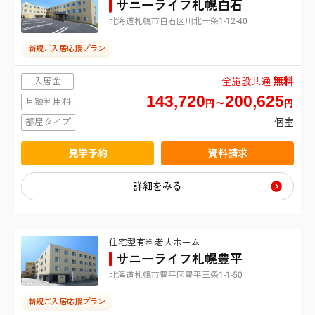
サニーライフ札幌白石
夜間有人
坂戸市
北海道札幌市白石区川北一条1-12-40
伊勢原市
東大和市
終身利用可
新規ご入居応援プラン
鶴ヶ島市
海老名市
東久留米市
無料
入居金
全施設共通
看取り・ターミナルケア
143,720
200,625
月額利用料
座間市
円〜
円
武蔵村山市
部屋タイプ
個室
夫婦入居可・2人部屋
綾瀬市
羽村市
見学予約
資料請求
個室あり
中郡二宮町
詳細をみる
介護ベッド付居室
足柄上郡大井町
住宅型有料老人ホーム
広い居室
サニーライフ札幌豊平
愛甲郡愛川町
北海道札幌市豊平区豊平三条1-1-50
機械浴・特殊浴
新規ご入居応援プラン