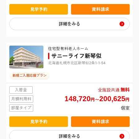
宇都宮市
新潟県
千葉市緑区
さいたま市南区
見学予約
資料請求
横浜市旭区
世田谷区
新潟市中央区
静岡県
詳細をみる
船橋市
さいたま市緑区
横浜市瀬谷区
中野区
浜松市中央区
愛知県
木更津市
川越市
横浜市泉区
杉並区
住宅型有料老人ホーム
名古屋市南区
大阪府
沼津市
サニーライフ新琴似
松戸市
川口市
横浜市青葉区
北海道札幌市北区新琴似2条1-1-54
北区
大阪市生野区
京都府
名古屋市名東区
富士市
新規ご入居応援プラン
柏市
東松山市
横浜市都筑区
板橋区
京都市伏見区
兵庫県
大阪市住吉区
豊橋市
無料
入居金
全施設共通
市原市
春日部市
148,720
200,625
川崎市幸区
神戸市西区
月額利用料
福岡県
練馬区
円〜
円
大阪市鶴見区
長久手市
部屋タイプ
個室
流山市
狭山市
北九州市小倉北区
詳細条件から絞り込む
川崎市中原区
宝塚市
足立区
大阪市平野区
見学予約
資料請求
我孫子市
類型
草加市
福岡市南区
川崎市宮前区
葛飾区
堺市堺区
詳細をみる