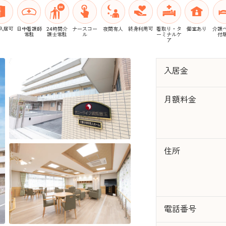
入居可
日中看護師
24時間介
ナースコー
夜間有人
終身利用可
看取り・タ
個室あり
介護
常駐
護士常駐
ル
ーミナルケ
付
ア
入居金
月額料金
住所
電話番号