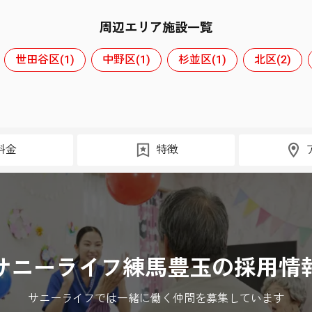
周辺エリア施設一覧
世田谷区(1)
中野区(1)
杉並区(1)
北区(2)
料金
特徴
サニーライフ練馬豊玉の採用情
サニーライフでは一緒に働く仲間を募集しています