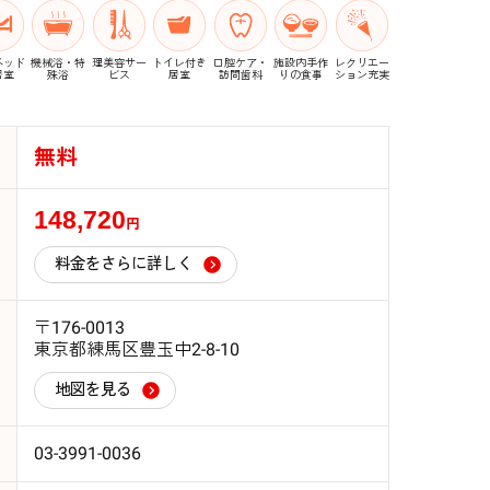
ベッド
機械浴・特
理美容サー
トイレ付き
口腔ケア・
施設内手作
レクリエー
居室
殊浴
ビス
居室
訪問歯科
りの食事
ション充実
無料
148,720
円
料金をさらに詳しく
〒176-0013
東京都練馬区豊玉中2-8-10
地図を見る
03-3991-0036