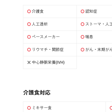
介護食
認知症
人工透析
ストーマ・人
ペースメーカー
喘息
リウマチ・関節症
がん・末期が
中心静脈栄養(IVH)
介護食対応
ミキサー食