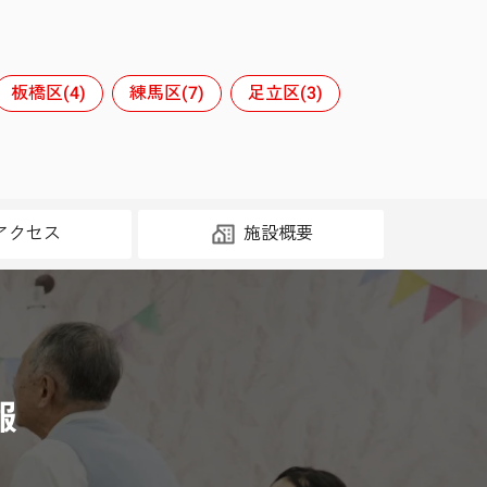
板橋区(4)
練馬区(7)
足立区(3)
アクセス
施設概要
報