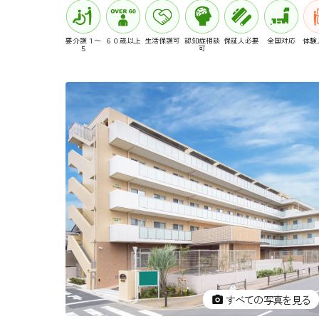
要介護１〜
６０歳以上
生活保護可
認知症相談
保証人必要
全国対応
体験
５
可
すべての写真を見る
すべての写真を見る