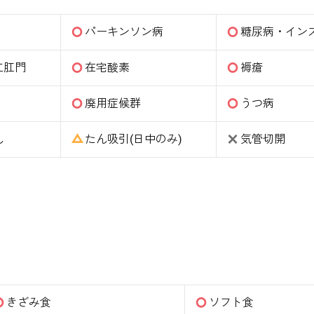
パーキンソン病
糖尿病・イン
工肛門
在宅酸素
褥瘡
廃用症候群
うつ病
ん
たん吸引(日中のみ)
気管切開
きざみ食
ソフト食