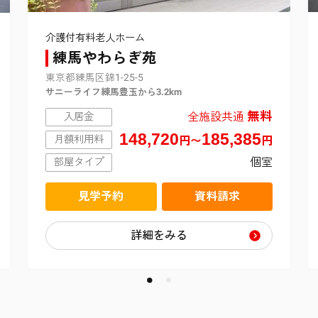
介護付有料老人ホーム
練馬やわらぎ苑
東京都練馬区錦1-25-5
サニーライフ練馬豊玉から3.2km
無料
全施設共通
入居金
148,720
185,385
月額利用料
円〜
円
個室
部屋タイプ
見学予約
資料請求
詳細をみる