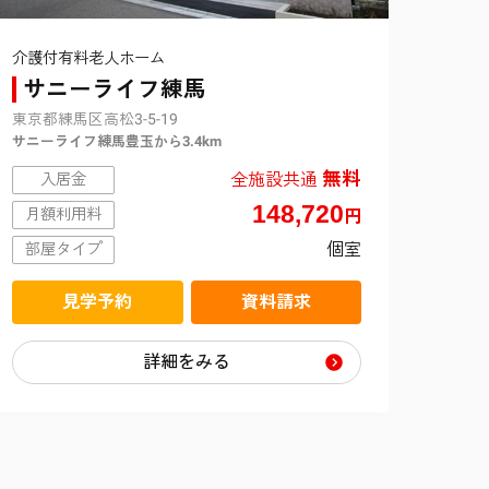
介護付有料老人ホーム
介護付
サニーライフ練馬
サ
東京都練馬区高松3-5-19
東京都
サニーライフ練馬豊玉から3.4km
サニー
無料
全施設共通
入居金
入
148,720
月額利用料
月額
円
個室
部屋タイプ
部屋
見学予約
資料請求
詳細をみる