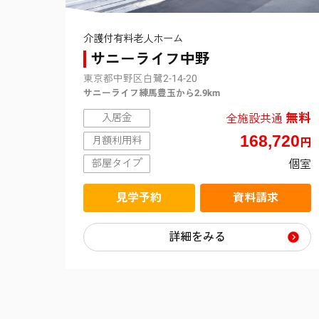
介護付有料老人ホーム
サニーライフ中野
東京都中野区白鷺2-14-20
サニーライフ練馬豊玉から2.9km
無料
全施設共通
入居金
168,720
月額利用料
円
個室
部屋タイプ
見学予約
資料請求
詳細をみる