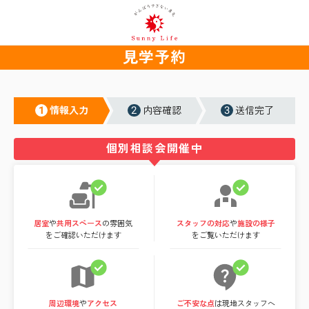
見学予約
1
2
3
情報入力
内容確認
送信完了
個別相談会開催中
居室
や
共用スペース
の雰囲気
スタッフの対応
や
施設の様子
をご確認いただけます
をご覧いただけます
周辺環境
や
アクセス
ご不安な点
は現地スタッフへ