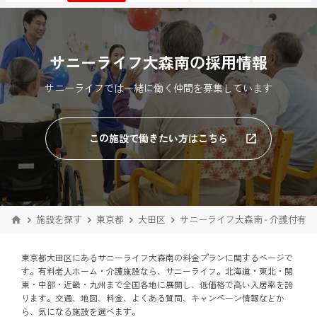
サニーライフ大森南の採用情報
サニーライフでは一緒に働く仲間を募集しています
この施設で働きたい方はこちら
施設を探す
東京都
大田区
サニーライフ大森南 - 介護付有
東京都大田区にあるサニーライフ大森南の料金プランに関するページで
す。有料老⼈ホーム・介護施設なら、サニーライフ。北海道・東北・関
東・中部・近畿・九州まで全国各地に展開し、低価格で⾼い入居率を誇
ります。交通、地図、料金、よくある質問、キャンペーン情報などか
ら、気になる施設を選べます。