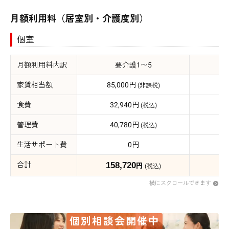
月額利用料（居室別・介護度別）
個室
月額利用料内訳
要介護1〜5
家賃相当額
85,000円
85
(非課税)
食費
32,940円
3
(税込)
管理費
40,780円
4
(税込)
生活サポート費
0円
合計
158,720
15
円
(税込)
横にスクロールできます
個別相談会開催中