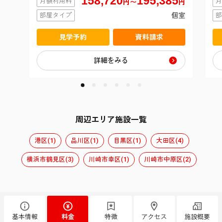
158,720
195,385
月額利用料
月
円〜
円
部屋タイプ
個室
部
見学予約
資料請求
詳細をみる
周辺エリア施設一覧
港区(1)
品川区(1)
目黒区(1)
大田区(4)
横浜市鶴見区(3)
川崎市幸区(1)
川崎市中原区(2)
基本情報
料金
特徴
アクセス
施設概要