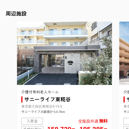
周辺施設
介護付有料老人ホーム
介
サニーライフ東糀谷
東京都大田区東糀谷5-19-3
東京
サニーライフ大森南から0.7km
サニ
無料
入居金
全施設共通