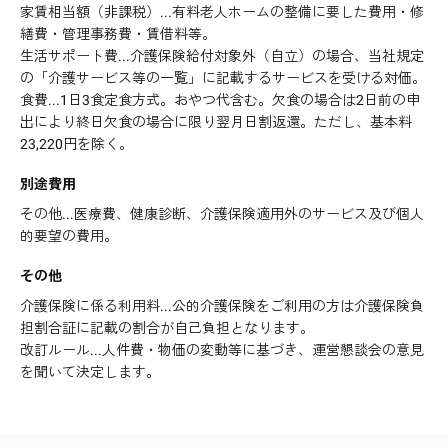
家賃相当額（非課税）...有料老人ホームの整備に要した費用・修
繕費・管理事務費・賃借料等。
生活サポート費...介護保険給付対象外（自立）の場合、当社規定
の「介護サービス等の一覧」に記載するサービスを受ける対価。
食費...1日3食定食方式。おやつ代含む。欠食の場合は2日前の申
出により終日欠食の場合に限り翌月日割返還。ただし、基本料
23,220円を除く。
別途費用
その他...医療費、健康診断、介護保険適用外のサービス及び個人
的要望の費用。
その他
介護保険に係る利用料...公的介護保険をご利用の方は介護保険負
担割合証に記載の割合が自己負担となります。
改訂ルール...人件費・物価の変動等に基づき、運営懇談会の意見
を聞いて決定します。