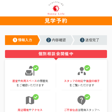
見学予約
1
2
3
情報入力
内容確認
送信完了
個別相談会開催中
居室
や
共用スペース
の雰囲気
スタッフの対応
や
施設の様子
をご確認いただけます
をご覧いただけます
周辺環境
や
アクセス
ご不安な点
は現地スタッフへ