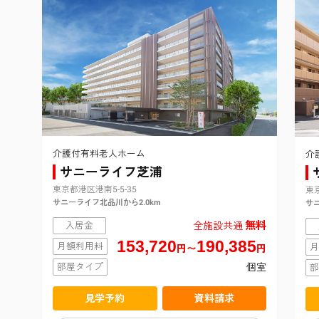
介護付有料老人ホーム
介
サニーライフ芝浦
東京都港区港南5-5-35
東京
サニーライフ北品川から2.0km
サニ
無料
入居金
全施設共通
153,720
190,385
月額利用料
月
円〜
円
部屋タイプ
個室
部
見学予約
資料請求