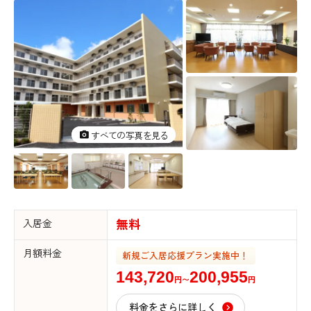
すべての写真を見る
すべての写真を見る
入居金
無料
月額料金
新規ご入居応援プラン実施中！
143,720
200,955
円〜
円
料金をさらに詳しく