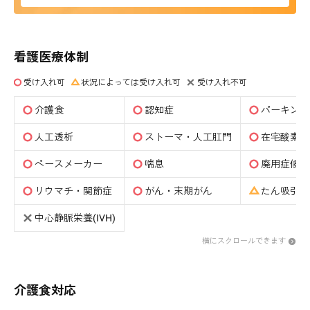
看護医療体制
受け入れ可
状況によっては受け入れ可
受け入れ不可
介護食
認知症
パーキンソ
人工透析
ストーマ・人工肛門
在宅酸素
ペースメーカー
喘息
廃用症候群
リウマチ・関節症
がん・末期がん
たん吸引(
中心静脈栄養(IVH)
横にスクロールできます
介護食対応