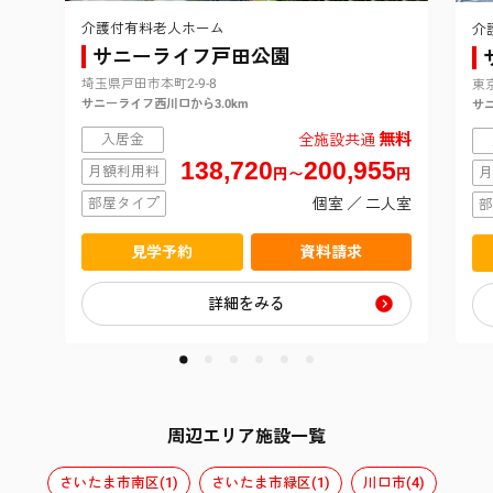
介護付有料老人ホーム
介
サニーライフ戸田公園
埼玉県戸田市本町2-9-8
東京
サニーライフ西川口から3.0km
サニ
無料
入居金
全施設共通
138,720
200,955
月額利用料
月
円〜
円
部屋タイプ
個室 ／ 二人室
部
見学予約
資料請求
詳細をみる
周辺エリア施設一覧
さいたま市南区(1)
さいたま市緑区(1)
川口市(4)