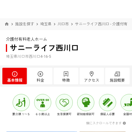
施設を探す
埼玉県
川口市
サニーライフ西川口 - 介護付有
介護付有料老人ホーム
サニーライフ西川口
埼玉県川口市西川口4-16-5
基本情報
料金
特徴
アクセス
施設概要
要介護１〜５
６０歳以上
生活保護可
認知症相談可
保証人必要
全国対
横にスクロールできます