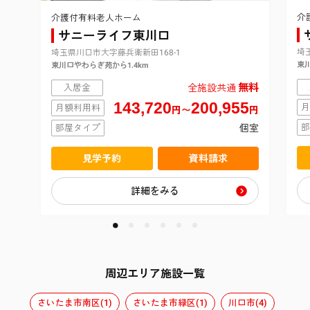
介
介護付有料老人ホーム
サニーライフ東川口
埼玉
埼玉県川口市大字藤兵衛新田168-1
東川
東川口やわらぎ苑から1.4km
無料
入居金
全施設共通
143,720
200,955
月
月額利用料
円〜
円
部
部屋タイプ
個室
見学予約
資料請求
詳細をみる
周辺エリア施設一覧
さいたま市南区(1)
さいたま市緑区(1)
川口市(4)