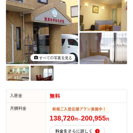
すべての写真を見る
すべての写真を見る
入居金
無料
月額料金
新規ご入居応援プラン実施中！
138,720
200,955
円〜
円
料金をさらに詳しく