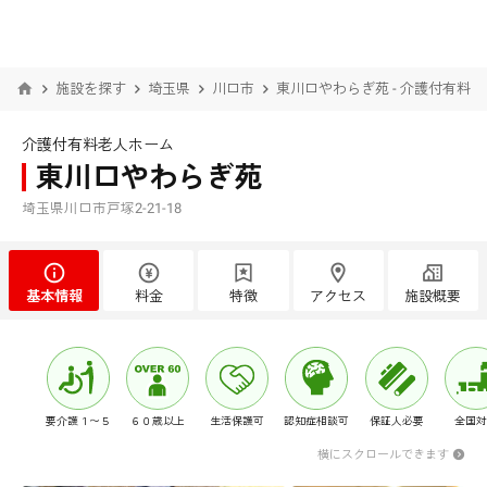
施設を探す
埼玉県
川口市
東川口やわらぎ苑 - 介護付有料
介護付有料老人ホーム
東川口やわらぎ苑
埼玉県川口市戸塚2-21-18
基本情報
料金
特徴
アクセス
施設概要
要介護１〜５
６０歳以上
生活保護可
認知症相談可
保証人必要
全国対
横にスクロールできます