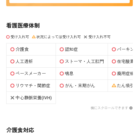
看護医療体制
受け入れ可
状況によっては受け入れ可
受け入れ不可
介護食
認知症
パーキンソ
人工透析
ストーマ・人工肛門
在宅酸素
ペースメーカー
喘息
廃用症候群
リウマチ・関節症
がん・末期がん
たん吸引(
中心静脈栄養(IVH)
横にスクロールできます
介護食対応