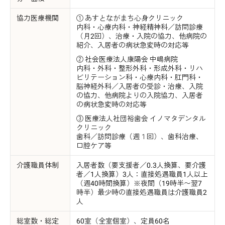
協力医療機関
① あすとながまち心身クリニック
内科・心療内科・神経精神科／訪問診療
（月2回）、治療・入院の協力、他病院の
紹介、入居者の病状急変時の対応等
② 社会医療法人康陽会 中嶋病院
内科・外科・整形外科・形成外科・リハ
ビリテーション科・心療内科・肛門科・
脳神経外科／入居者の受診・治療、入院
の協力、他病院よりの入院協力、入居者
の病状急変時の対応等
③ 医療法人社団裕歯会 イノマタデンタル
クリニック
歯科／訪問診療（週１回）、歯科治療、
口腔ケア等
介護職員体制
入居者数（要支援者／0.3人換算、要介護
者／1人換算）3人：直接処遇職員1人以上
（週40時間換算）※夜間（19時半〜翌7
時半）最少時の直接処遇職員は介護職員2
人
総室数・総定
60室（全室個室）、定員60名