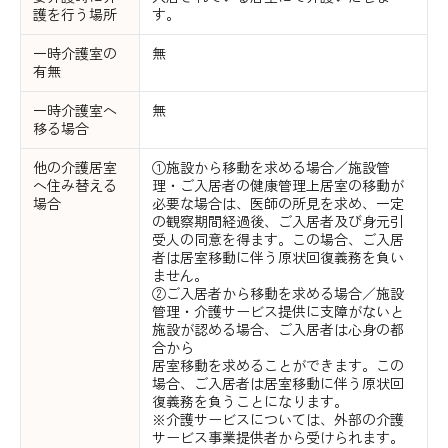
護を行う場所
す。
一時介護室の
無
有無
一時介護室へ
無
移る場合
他の介護居室
①施設から移動を求める場合／施設管
へ住み替える
理・ご入居者の健康管理上居室の移動が
場合
必要な場合は、医師の所見を求め、一定
の観察期間経過後、ご入居者及び身元引
受人の同意を得ます。この場合、ご入居
者は居室移動に伴う原状回復義務を負い
ません。
②ご入居者から移動を求める場合／施設
管理・介護サービス提供に支障がないと
施設が認める場合、ご入居者は心身の都
合から
居室移動を求めることができます。この
場合、ご入居者は居室移動に伴う原状回
復義務を負うことになります。
※介護サービスについては、外部の介護
サービス事業提供者から受けられます。