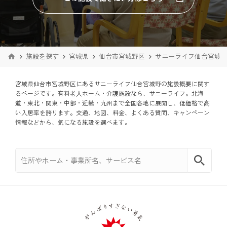
施設を探す
宮城県
仙台市宮城野区
サニーライフ仙台宮城野 
宮城県仙台市宮城野区にあるサニーライフ仙台宮城野の施設概要に関す
るページです。有料老⼈ホーム・介護施設なら、サニーライフ。北海
道・東北・関東・中部・近畿・九州まで全国各地に展開し、低価格で⾼
い入居率を誇ります。交通、地図、料金、よくある質問、キャンペーン
情報などから、気になる施設を選べます。