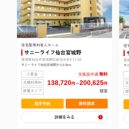
住宅型有料老人ホーム
住
サニーライフ仙台宮城野
宮城県仙台市宮城野区岩切分台2-11-20
宮
サニーライフ仙台宮城野から0.0km
サ
無料
入居金
全施設共通
138,720
200,625
月額利用料
月
円〜
円
部屋タイプ
個室
部
見学予約
資料請求
詳細をみる