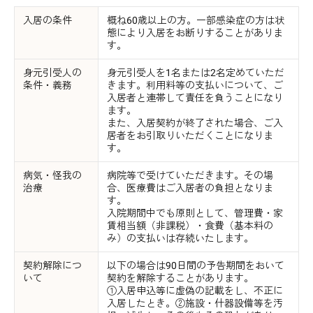
入居の条件
概ね60歳以上の方。一部感染症の方は状
態により入居をお断りすることがありま
す。
身元引受人の
身元引受人を1名または2名定めていただ
条件・義務
きます。利用料等の支払いについて、ご
入居者と連帯して責任を負うことになり
ます。
また、入居契約が終了された場合、ご入
居者をお引取りいただくことになりま
す。
病気・怪我の
病院等で受けていただきます。その場
治療
合、医療費はご入居者の負担となりま
す。
入院期間中でも原則として、管理費・家
賃相当額（非課税）・食費（基本料の
み）の支払いは存続いたします。
契約解除につ
以下の場合は90日間の予告期間をおいて
いて
契約を解除することがあります。
①入居申込等に虚偽の記載をし、不正に
入居したとき。②施設・什器設備等を汚