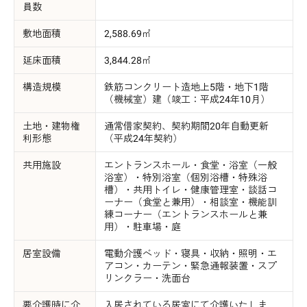
員数
敷地面積
2,588.69㎡
延床面積
3,844.28㎡
構造規模
鉄筋コンクリート造地上5階・地下1階
（機械室）建（竣工：平成24年10月）
土地・建物権
通常借家契約、契約期間20年自動更新
利形態
（平成24年契約）
共用施設
エントランスホール・食堂・浴室（一般
浴室）・特別浴室（個別浴槽・特殊浴
槽）・共用トイレ・健康管理室・談話コ
ーナー（食堂と兼用）・相談室・機能訓
練コーナー（エントランスホールと兼
用）・駐車場・庭
居室設備
電動介護ベッド・寝具・収納・照明・エ
アコン・カーテン・緊急通報装置・スプ
リンクラー・洗面台
要介護時に介
入居されている居室にて介護いたしま