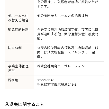
その際は、ご入居者が直接ご契約いただ
きます。
他ホームへ住
他の有料老人ホームとの提携は無し
み替える場合
緊急連絡体制
全居室に緊急通報装置完備。夜間には職
員が巡回する他、緊急通報装置に都度対
応。
防火体制
火災の際は所轄の消防署に自動通報、館
内には消火栓設備・スプリンクラー完
備。
事業主体管理
株式会社川島コーポレーション
運営
所在地
〒292-1161
千葉県君津市東猪原248-2
入退去に関すること