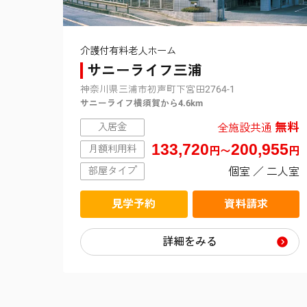
介護付有料老人ホーム
サニーライフ三浦
神奈川県三浦市初声町下宮田2764-1
サニーライフ横須賀から4.6km
無料
全施設共通
入居金
133,720
200,955
月額利用料
円〜
円
個室 ／ 二人室
部屋タイプ
見学予約
資料請求
詳細をみる