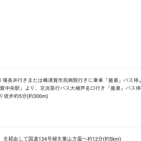
り場長井行きまたは横須賀市民病院行きに乗車「鹿島」バス停より
賀中央駅」より、京浜急行バス大楠芦名口行き「鹿島」バス停より
歩約5分(約300m)
を経由して国道134号線を葉山方面へ約12分(約5km)