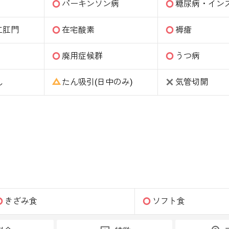
パーキンソン病
糖尿病・イン
工肛門
在宅酸素
褥瘡
廃用症候群
うつ病
ん
たん吸引(日中のみ)
気管切開
きざみ食
ソフト食