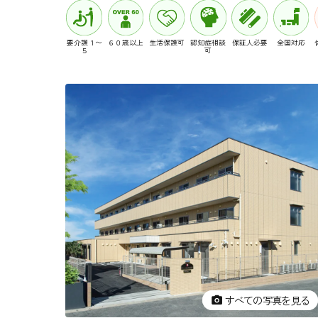
要介護１〜
６０歳以上
生活保護可
認知症相談
保証人必要
全国対応
５
可
すべての写真を見る
すべての写真を見る