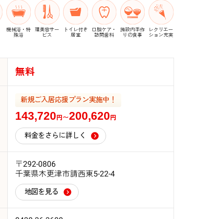
機械浴・特
理美容サー
トイレ付き
口腔ケア・
施設内手作
レクリエー
殊浴
ビス
居室
訪問歯科
りの食事
ション充実
無料
新規ご入居応援プラン実施中！
143,720
200,620
円〜
円
料金をさらに詳しく
〒292-0806
千葉県木更津市請西東5-22-4
地図を見る