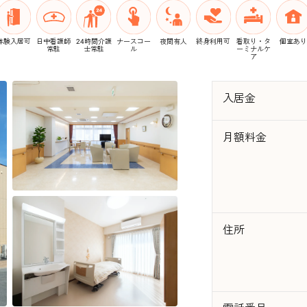
体験入居可
日中看護師
24時間介護
ナースコー
夜間有人
終身利用可
看取り・タ
個室あり
常駐
士常駐
ル
ーミナルケ
ア
入居金
月額料金
住所