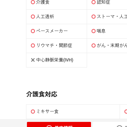
介護食
認知症
人工透析
ストーマ・人
ペースメーカー
喘息
リウマチ・関節症
がん・末期が
中心静脈栄養(IVH)
介護食対応
ミキサー食