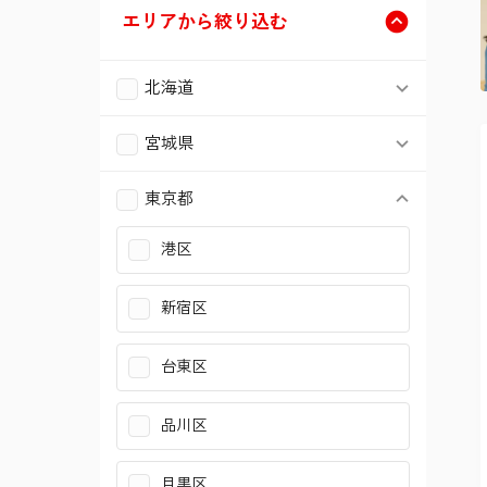
エリアから絞り込む
北海道
札幌市北区
宮城県
仙台市青葉区
札幌市東区
東京都
港区
仙台市宮城野区
札幌市白石区
新宿区
仙台市太白区
札幌市豊平区
台東区
仙台市泉区
札幌市西区
品川区
目黒区