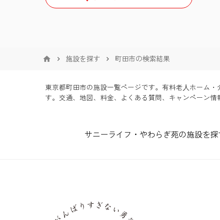
24時間介護士常駐
保証人必要
八潮市
秦野市
三人室
訪問看護可
全国対応
三郷市
厚木市
四人室
ナースコール
施設を探す
町田市の検索結果
坂戸市
伊勢原市
夜間有人
東京都町田市の施設一覧ページです。有料老⼈ホー
鶴ヶ島市
海老名市
す。交通、地図、料金、よくある質問、キャンペーン情報
終身利用可
座間市
サニーライフ・やわらぎ苑の施設を探
看取り・ターミナルケア
綾瀬市
夫婦入居可・2人部屋
中郡二宮町
個室あり
足柄上郡大井町
介護ベッド付居室