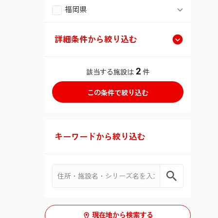
神戸市西区
福岡県
大阪市鶴見区
長久手市
流山市
狭山市
川崎市中原区
北九州市小倉北区
宝塚市
大阪市平野区
詳細条件から絞り込む
我孫子市
草加市
川崎市宮前区
福岡市南区
堺市堺区
類型
2
該当する施設は
件
君津市
越谷市
川崎市麻生区
豊中市
介護付有料老人ホーム
入居条件
戸田市
横須賀市
要介護１〜５
介護付有料老人ホーム(介護専用
こだわり・特徴
型)
入間市
平塚市
キーワードから絞り込む
新規オープン
６０歳以上
シリーズ
住宅型有料老人ホーム
新座市
鎌倉市
サニーライフ
体験入居可
部屋タイプ
生活保護可
住宅型有料老人ホーム(介護専用
桶川市
藤沢市
型)
個室
やわらぎ苑
日中看護師常駐
認知症相談可
北本市
三浦市
現在地から検索する
二人室