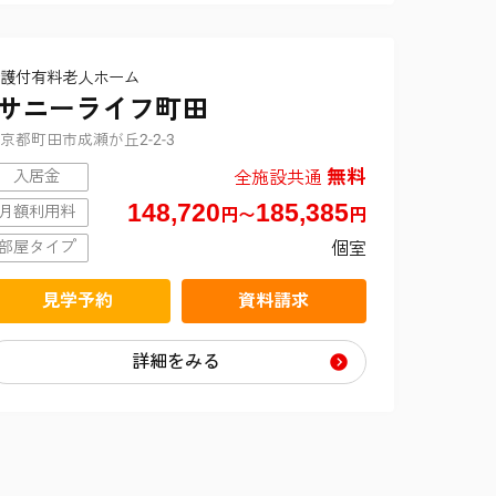
護付有料老人ホーム
サニーライフ町田
京都町田市成瀬が丘2-2-3
無料
全施設共通
入居金
148,720
185,385
月額利用料
円〜
円
個室
部屋タイプ
見学予約
資料請求
詳細をみる