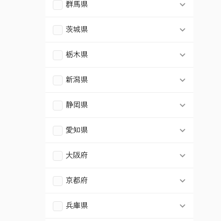
千葉市中央区
さいたま市大宮区
群馬県
横浜市金沢区
太田市
千葉市花見川区
茨城県
さいたま市中央区
横浜市港北区
結城市
栃木県
千葉市稲毛区
さいたま市桜区
横浜市戸塚区
宇都宮市
新潟県
千葉市緑区
さいたま市南区
横浜市旭区
新潟市中央区
静岡県
船橋市
さいたま市緑区
横浜市瀬谷区
浜松市中央区
愛知県
木更津市
川越市
横浜市泉区
名古屋市南区
沼津市
大阪府
松戸市
川口市
横浜市青葉区
大阪市生野区
名古屋市名東区
京都府
富士市
柏市
東松山市
横浜市都筑区
京都市伏見区
大阪市住吉区
兵庫県
豊橋市
市原市
春日部市
川崎市幸区