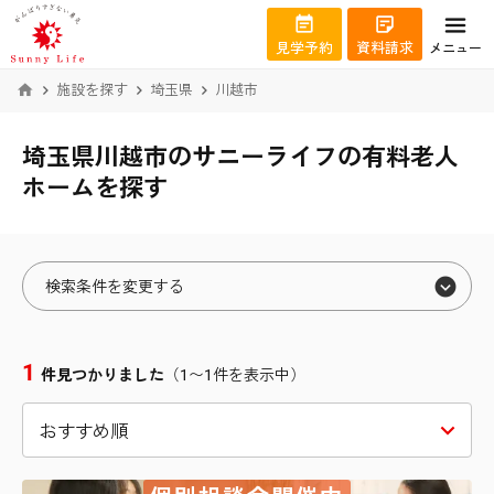
見学予約
資料請求
メニュー
施設を探す
埼玉県
川越市
埼玉県川越市のサニーライフの有料老人
ホームを探す
検索条件を変更する
エリアから絞り込む
1
件見つかりました
（1〜1件を表示中）
北海道
札幌市北区
宮城県