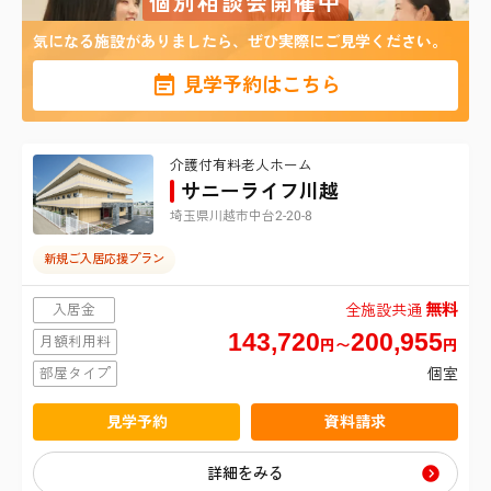
個別相談会開催中
仙台市青葉区
東京都
1
札幌市東区
該当する施設は
件
気になる施設がありましたら、ぜひ実際にご見学ください。
港区
神奈川県
仙台市宮城野区
札幌市白石区
見学予約はこちら
横浜市鶴見区
埼玉県
新宿区
仙台市太白区
札幌市豊平区
介護付有料老人ホーム
さいたま市北区
横浜市南区
台東区
サニーライフ川越
仙台市泉区
札幌市西区
埼玉県川越市中台2-20-8
さいたま市大宮区
横浜市金沢区
品川区
新規ご入居応援プラン
さいたま市中央区
横浜市港北区
無料
目黒区
入居金
全施設共通
143,720
200,955
月額利用料
円〜
円
さいたま市桜区
横浜市戸塚区
大田区
部屋タイプ
個室
さいたま市南区
見学予約
資料請求
横浜市旭区
世田谷区
詳細をみる
さいたま市緑区
横浜市瀬谷区