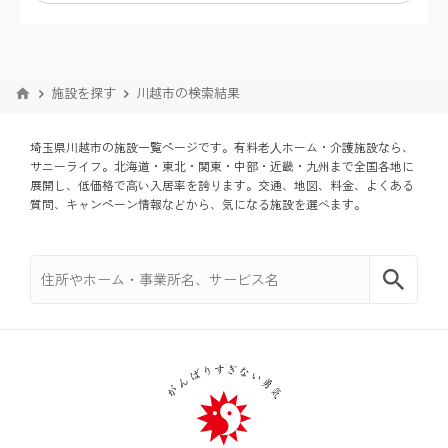
中野区
川越市
横浜市泉区
杉並区
施設を探す
川越市の検索結果
川口市
横浜市青葉区
北区
埼玉県川越市の施設一覧ページです。有料老⼈ホーム・介護施設なら、
東松山市
横浜市都筑区
サニーライフ。北海道・東北・関東・中部・近畿・九州まで全国各地に
板橋区
展開し、低価格で⾼い入居率を誇ります。交通、地図、料金、よくある
質問、キャンペーン情報などから、気になる施設を選べます。
春日部市
川崎市幸区
練馬区
狭山市
川崎市中原区
足立区
草加市
川崎市宮前区
葛飾区
越谷市
川崎市麻生区
江戸川区
戸田市
横須賀市