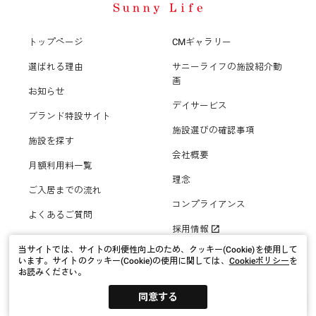
立川市
入間市
平塚市
調布市
トップページ
CMギャラリー
選ばれる理由
サニーライフの施設紹介動
新座市
鎌倉市
町田市
画
お知らせ
デイサービス
桶川市
ブランド特設サイト
藤沢市
小平市
施設選びの確認事項
施設を探す
北本市
会社概要
三浦市
国分寺市
月額利用料一覧
理念
ご入居までの流れ
八潮市
秦野市
福生市
コンプライアンス
よくあるご質問
採用情報
三郷市
厚木市
狛江市
当サイトでは、サイトの利便性向上のため、クッキー(Cookie)を使用して
います。
サイトのクッキー(Cookie)の使用に関しては、
Cookieポリシー
を
坂戸市
お読みください。
伊勢原市
東大和市
プライバシーポリシー
サイトポリシー
サイトマップ
同意する
© Kawashima Corporation.
鶴ヶ島市
海老名市