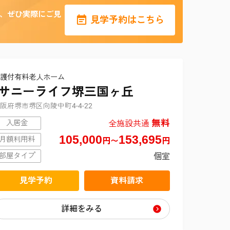
、ぜひ実際にご見
見学予約はこちら
護付有料老人ホーム
サニーライフ堺三国ヶ丘
阪府堺市堺区向陵中町4-4-22
無料
全施設共通
入居金
105,000
153,695
月額利用料
円〜
円
個室
部屋タイプ
見学予約
資料請求
詳細をみる