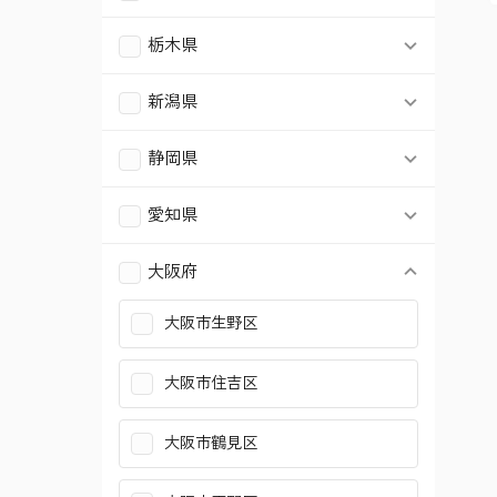
結城市
栃木県
千葉市稲毛区
さいたま市桜区
横浜市戸塚区
大田区
宇都宮市
新潟県
千葉市緑区
さいたま市南区
横浜市旭区
世田谷区
新潟市中央区
静岡県
船橋市
さいたま市緑区
横浜市瀬谷区
中野区
浜松市中央区
愛知県
木更津市
川越市
横浜市泉区
杉並区
名古屋市南区
沼津市
大阪府
松戸市
川口市
横浜市青葉区
北区
大阪市生野区
名古屋市名東区
富士市
柏市
東松山市
横浜市都筑区
板橋区
大阪市住吉区
豊橋市
市原市
春日部市
川崎市幸区
練馬区
大阪市鶴見区
長久手市
流山市
狭山市
川崎市中原区
足立区