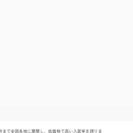
州まで全国各地に展開し、低価格で⾼い入居率を誇りま