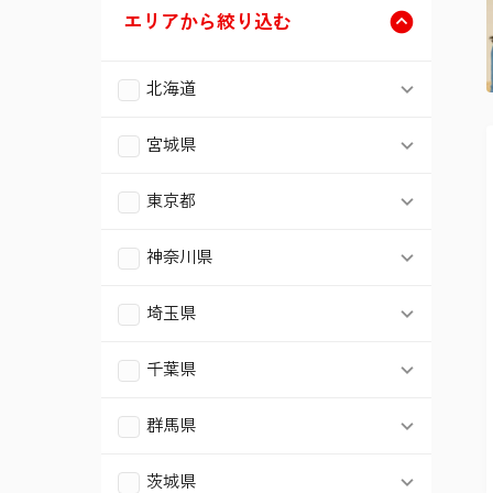
エリアから絞り込む
北海道
札幌市北区
宮城県
仙台市青葉区
札幌市東区
東京都
港区
仙台市宮城野区
神奈川県
札幌市白石区
横浜市鶴見区
新宿区
埼玉県
仙台市太白区
札幌市豊平区
さいたま市北区
横浜市南区
千葉県
台東区
仙台市泉区
札幌市西区
千葉市中央区
さいたま市大宮区
群馬県
横浜市金沢区
品川区
太田市
千葉市花見川区
茨城県
さいたま市中央区
横浜市港北区
目黒区