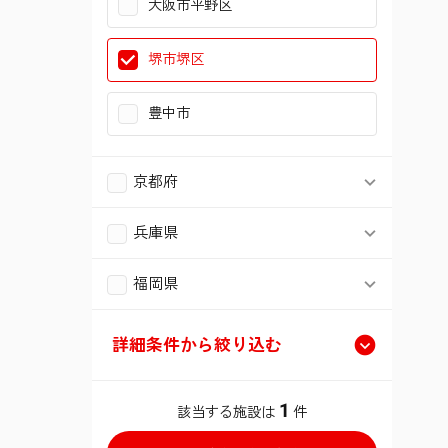
大阪市平野区
我孫子市
草加市
川崎市宮前区
葛飾区
堺市堺区
君津市
越谷市
川崎市麻生区
江戸川区
豊中市
戸田市
横須賀市
立川市
京都府
入間市
平塚市
調布市
京都市伏見区
兵庫県
新座市
鎌倉市
町田市
神戸市西区
福岡県
桶川市
藤沢市
小平市
北九州市小倉北区
宝塚市
詳細条件から絞り込む
北本市
三浦市
国分寺市
福岡市南区
類型
八潮市
1
秦野市
該当する施設は
件
福生市