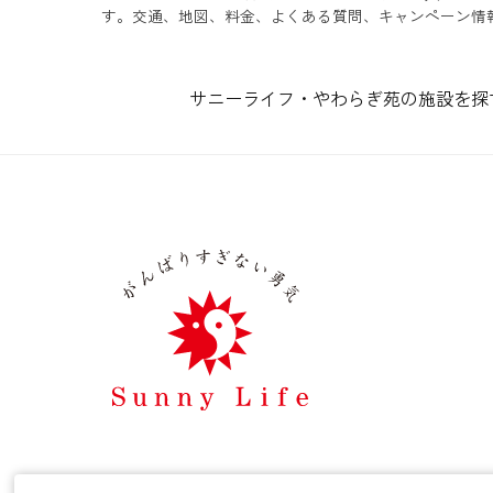
す。交通、地図、料金、よくある質問、キャンペーン情報
終身利用可
サニーライフ・やわらぎ苑の施設を探
看取り・ターミナルケア
夫婦入居可・2人部屋
個室あり
介護ベッド付居室
広い居室
機械浴・特殊浴
理美容サービス