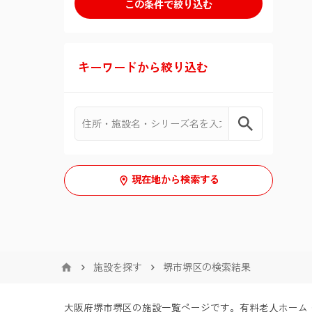
介護付有料老人ホーム
入居条件
三郷市
厚木市
狛江市
要介護１〜５
介護付有料老人ホーム(介護専用
こだわり・特徴
坂戸市
伊勢原市
東大和市
型)
キーワードから絞り込む
新規オープン
６０歳以上
シリーズ
鶴ヶ島市
海老名市
東久留米市
住宅型有料老人ホーム
サニーライフ
体験入居可
部屋タイプ
生活保護可
座間市
武蔵村山市
住宅型有料老人ホーム(介護専用
型)
個室
やわらぎ苑
日中看護師常駐
認知症相談可
綾瀬市
羽村市
現在地から検索する
二人室
24時間介護士常駐
保証人必要
中郡二宮町
三人室
訪問看護可
全国対応
足柄上郡大井町
四人室
ナースコール
施設を探す
堺市堺区の検索結果
愛甲郡愛川町
夜間有人
大阪府堺市堺区の施設一覧ページです。有料老⼈ホ