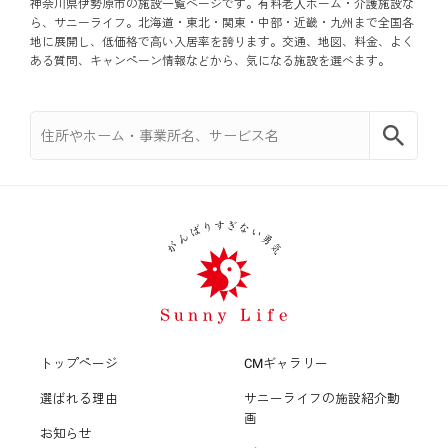
中野区
神奈川県伊勢原市の施設一覧ページです。有料老⼈ホーム・介護施設な
ら、サニーライフ。北海道・東北・関東・中部・近畿・九州まで全国各
地に展開し、低価格で⾼い入居率を誇ります。交通、地図、料金、よく
横浜市泉区
杉並区
ある質問、キャンペーン情報などから、気になる施設を選べます。
横浜市青葉区
北区
横浜市都筑区
板橋区
川崎市幸区
練馬区
川崎市中原区
足立区
川崎市宮前区
葛飾区
トップページ
CMギャラリー
川崎市麻生区
江戸川区
選ばれる理由
サニーライフの施設紹介動
画
お知らせ
横須賀市