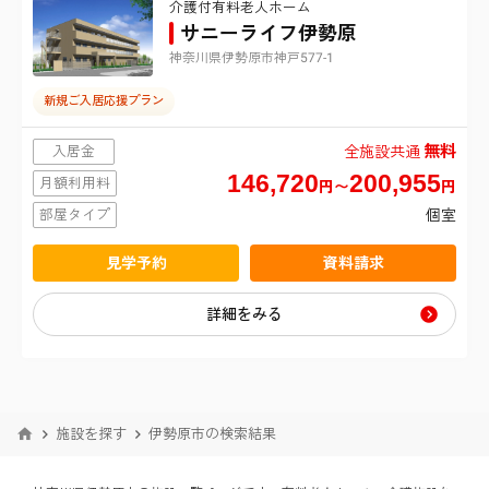
介護付有料老人ホーム
仙台市青葉区
東京都
1
札幌市東区
該当する施設は
件
サニーライフ伊勢原
神奈川県伊勢原市神戸577-1
港区
神奈川県
仙台市宮城野区
札幌市白石区
新規ご入居応援プラン
横浜市鶴見区
新宿区
仙台市太白区
札幌市豊平区
無料
入居金
全施設共通
146,720
200,955
横浜市南区
月額利用料
円〜
円
台東区
仙台市泉区
札幌市西区
部屋タイプ
個室
横浜市金沢区
品川区
見学予約
資料請求
横浜市港北区
目黒区
詳細をみる
横浜市戸塚区
大田区
横浜市旭区
世田谷区
施設を探す
伊勢原市の検索結果
横浜市瀬谷区