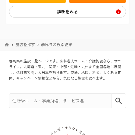
世田谷区
新潟市中央区
静岡県
詳細をみる
船橋市
さいたま市緑区
横浜市瀬谷区
中野区
浜松市中央区
愛知県
木更津市
川越市
横浜市泉区
杉並区
名古屋市南区
大阪府
沼津市
施設を探す
群馬県の検索結果
松戸市
川口市
横浜市青葉区
北区
大阪市生野区
京都府
名古屋市名東区
富士市
群馬県の施設一覧ページです。有料老⼈ホーム・介護施設なら、サニー
柏市
東松山市
横浜市都筑区
ライフ。北海道・東北・関東・中部・近畿・九州まで全国各地に展開
板橋区
京都市伏見区
兵庫県
大阪市住吉区
豊橋市
し、低価格で⾼い入居率を誇ります。交通、地図、料金、よくある質
問、キャンペーン情報などから、気になる施設を選べます。
市原市
春日部市
川崎市幸区
神戸市西区
福岡県
練馬区
大阪市鶴見区
長久手市
流山市
狭山市
北九州市小倉北区
詳細条件から絞り込む
川崎市中原区
宝塚市
足立区
大阪市平野区
我孫子市
類型
草加市
福岡市南区
川崎市宮前区
葛飾区
堺市堺区
介護付有料老人ホーム
入居条件
君津市
越谷市
川崎市麻生区