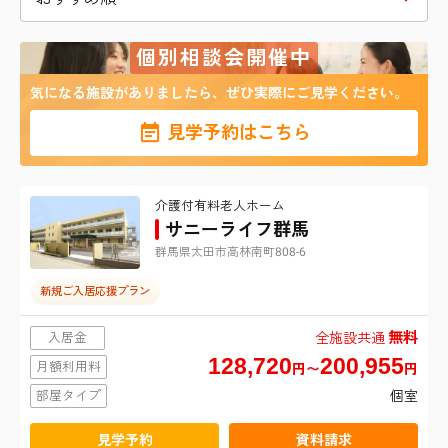
札幌市北区
宮城県
個別相談会開催中
仙台市青葉区
東京都
1
札幌市東区
該当する施設は
件
気になる施設がありましたら、ぜひ実際にご見学ください。
港区
神奈川県
仙台市宮城野区
札幌市白石区
見学予約はこちら
横浜市鶴見区
埼玉県
新宿区
仙台市太白区
札幌市豊平区
介護付有料老人ホーム
さいたま市北区
千葉県
横浜市南区
台東区
サニーライフ群馬
仙台市泉区
札幌市西区
群馬県太田市高林南町808-6
千葉市中央区
群馬県
さいたま市大宮区
横浜市金沢区
品川区
新規ご入居応援プラン
太田市
茨城県
千葉市花見川区
さいたま市中央区
横浜市港北区
無料
入居金
全施設共通
目黒区
128,720
200,955
月額利用料
結城市
円〜
円
栃木県
千葉市稲毛区
さいたま市桜区
横浜市戸塚区
大田区
部屋タイプ
個室
宇都宮市
新潟県
千葉市緑区
見学予約
資料請求
さいたま市南区
横浜市旭区