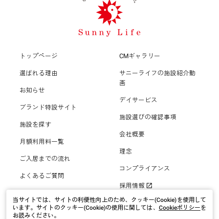
江戸川区
豊中市
要介護１〜５
こだわり・特徴
介護付有料老人ホーム(介護専用型)
戸田市
横須賀市
立川市
新規オープン
シリーズ
６０歳以上
住宅型有料老人ホーム
入間市
平塚市
調布市
トップページ
CMギャラリー
サニーライフ
部屋タイプ
体験入居可
生活保護可
選ばれる理由
サニーライフの施設紹介動
住宅型有料老人ホーム(介護専用型)
新座市
鎌倉市
画
町田市
お知らせ
個室
やわらぎ苑
日中看護師常駐
認知症相談可
デイサービス
桶川市
ブランド特設サイト
藤沢市
小平市
施設選びの確認事項
二人室
24時間介護士常駐
施設を探す
保証人必要
北本市
会社概要
三浦市
国分寺市
月額利用料一覧
三人室
訪問看護可
理念
全国対応
ご入居までの流れ
八潮市
秦野市
福生市
コンプライアンス
四人室
よくあるご質問
ナースコール
採用情報
三郷市
厚木市
狛江市
当サイトでは、サイトの利便性向上のため、クッキー(Cookie)を使用して
夜間有人
います。
サイトのクッキー(Cookie)の使用に関しては、
Cookieポリシー
を
坂戸市
お読みください。
伊勢原市