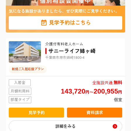
個別相談会開催中
仙台市青葉区
東京都
1
札幌市東区
該当する施設は
件
気になる施設がありましたら、ぜひ実際にご見学ください。
港区
神奈川県
仙台市宮城野区
札幌市白石区
見学予約はこちら
横浜市鶴見区
埼玉県
新宿区
仙台市太白区
札幌市豊平区
介護付有料老人ホーム
さいたま市北区
千葉県
横浜市南区
台東区
サニーライフ姉ヶ崎
仙台市泉区
札幌市西区
千葉県市原市姉崎1800-4
千葉市中央区
さいたま市大宮区
横浜市金沢区
品川区
新規ご入居応援プラン
千葉市花見川区
さいたま市中央区
横浜市港北区
無料
目黒区
入居金
全施設共通
143,720
200,955
月額利用料
円〜
円
千葉市稲毛区
さいたま市桜区
横浜市戸塚区
大田区
部屋タイプ
個室
千葉市緑区
さいたま市南区
見学予約
資料請求
横浜市旭区
世田谷区
詳細をみる
船橋市
さいたま市緑区
横浜市瀬谷区