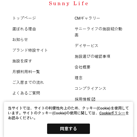
群馬県
立川市
入間市
太田市
茨城県
平塚市
調布市
トップページ
CMギャラリー
選ばれる理由
サニーライフの施設紹介動
結城市
栃木県
新座市
鎌倉市
町田市
画
お知らせ
デイサービス
宇都宮市
新潟県
桶川市
ブランド特設サイト
藤沢市
小平市
施設選びの確認事項
施設を探す
新潟市中央区
静岡県
北本市
会社概要
三浦市
国分寺市
月額利用料一覧
浜松市中央区
理念
愛知県
ご入居までの流れ
八潮市
秦野市
福生市
コンプライアンス
名古屋市南区
よくあるご質問
大阪府
沼津市
採用情報
三郷市
厚木市
狛江市
当サイトでは、サイトの利便性向上のため、クッキー(Cookie)を使用して
大阪市生野区
京都府
名古屋市名東区
富士市
います。
サイトのクッキー(Cookie)の使用に関しては、
Cookieポリシー
を
坂戸市
お読みください。
伊勢原市
東大和市
京都市伏見区
兵庫県
大阪市住吉区
プライバシーポリシー
サイトポリシー
サイトマップ
豊橋市
同意する
© Kawashima Corporation.
鶴ヶ島市
海老名市