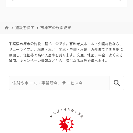
中野区
木更津市
川越市
横浜市泉区
杉並区
施設を探す
市原市の検索結果
松戸市
川口市
横浜市青葉区
北区
千葉県市原市の施設一覧ページです。有料老⼈ホーム・介護施設なら、
柏市
東松山市
横浜市都筑区
サニーライフ。北海道・東北・関東・中部・近畿・九州まで全国各地に
板橋区
展開し、低価格で⾼い入居率を誇ります。交通、地図、料金、よくある
質問、キャンペーン情報などから、気になる施設を選べます。
市原市
春日部市
川崎市幸区
練馬区
流山市
狭山市
川崎市中原区
足立区
我孫子市
草加市
川崎市宮前区
葛飾区
君津市
越谷市
川崎市麻生区
江戸川区
戸田市
横須賀市