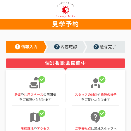
見学予約
1
2
3
情報入力
内容確認
送信完了
個別相談会開催中
居室
や
共用スペース
の雰囲気
スタッフの対応
や
施設の様子
をご確認いただけます
をご覧いただけます
周辺環境
や
アクセス
ご不安な点
は現地スタッフへ