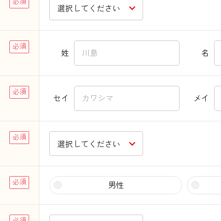
姓
名
セイ
メイ
男性