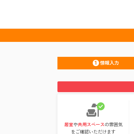
1
情報入力
居室
や
共用スペース
の雰囲気
をご確認いただけます